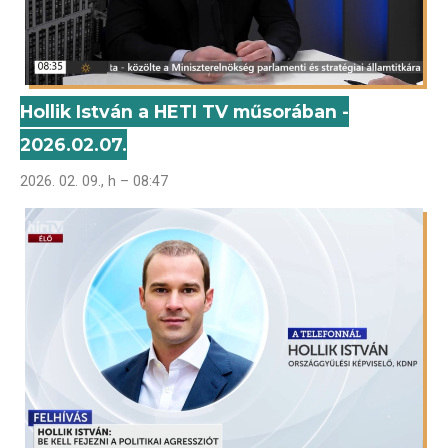
Hollik István a HETI TV műsorában -
2026.02.07.
2026. 02. 09., h – 08:47