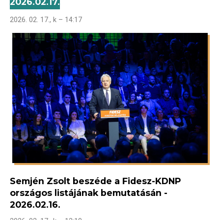
2026.02.17.
2026. 02. 17., k – 14:17
Semjén Zsolt beszéde a Fidesz-KDNP
országos listájának bemutatásán -
2026.02.16.