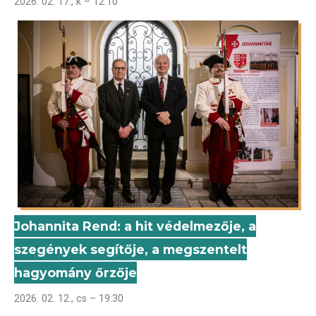
2026. 02. 17., k – 12:10
Johannita Rend: a hit védelmezője, a
szegények segítője, a megszentelt
hagyomány őrzője
2026. 02. 12., cs – 19:30