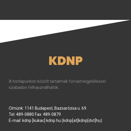
KDNP
A honlapunkon közölt tartalmak forrásmegjelöléssel
szabadon felhasználhatók.
Címünk: 1141 Budapest, Bazsarózsa u. 69.
Tel: 489-0880 Fax: 489-0879
E-mail:
kdnp
[kukac]
kdnp
.
hu
(kdnp[at]kdnp[dot]hu)