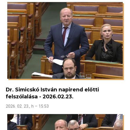
Dr. Simicskó István napirend előtti
felszólalása - 2026.02.23.
2026. 02. 23., h – 15:53