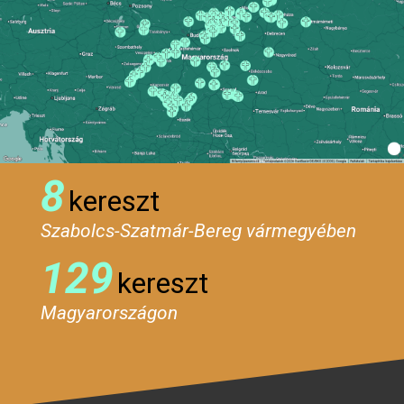
8
kereszt
Szabolcs-Szatmár-Bereg vármegyében
129
kereszt
Magyarországon