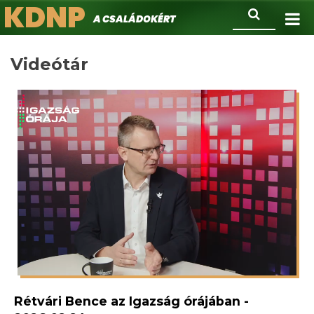
KDNP
Ugrás
Keresés
A családokért.
a
tartalomra
Videótár
Rétvári Bence az Igazság órájában -