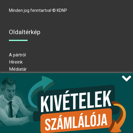
Minden jog fenntartva! © KDNP
Oldaltérkép
A pártról
Híreink
Médiatár
Impresszum
Adatkezelési nyilatkozat
Átláthatósági nyilatkozat
Ugrás az oldal tetejére
Kövessen minket!