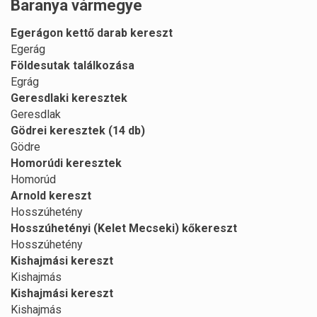
Baranya vármegye
Egerágon kettő darab kereszt
Egerág
Földesutak találkozása
Egrág
Geresdlaki keresztek
Geresdlak
Gödrei keresztek (14 db)
Gödre
Homorúdi keresztek
Homorúd
Arnold kereszt
Hosszúhetény
Hosszúhetényi (Kelet Mecseki) kőkereszt
Hosszúhetény
Kishajmási kereszt
Kishajmás
Kishajmási kereszt
Kishajmás