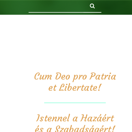
Keresés
Cum Deo pro Patria
et Libertate!
Istennel a Hazáért
és a Szabadságért!