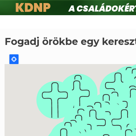
KDNP
A családokért.
Ugrás
a
tartalomra
Fogadj örökbe egy keresz