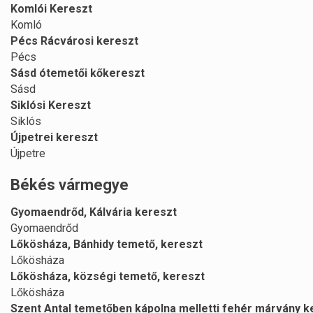
Komlói Kereszt
Komló
Pécs Rácvárosi kereszt
Pécs
Sásd ótemetői kőkereszt
Sásd
Siklósi Kereszt
Siklós
Újpetrei kereszt
Újpetre
Békés vármegye
Gyomaendrőd, Kálvária kereszt
Gyomaendrőd
Lőkösháza, Bánhidy temető, kereszt
Lőkösháza
Lőkösháza, községi temető, kereszt
Lőkösháza
Szent Antal temetőben kápolna melletti fehér márvány k