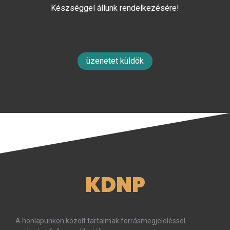
Készséggel állunk rendelkezésére!
üzenetet küldök
KDNP
A honlapunkon közölt tartalmak forrásmegjelöléssel