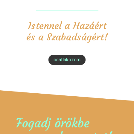
Istennel a Hazáért
és a Szabadságért!
csatlakozom
Fogadj örökbe