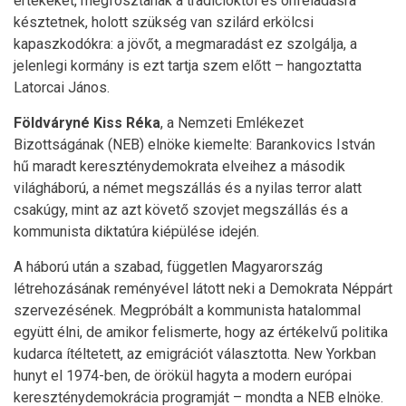
értékeket, megfosztanak a tradícióktól és önfeladásra
késztetnek, holott szükség van szilárd erkölcsi
kapaszkodókra: a jövőt, a megmaradást ez szolgálja, a
jelenlegi kormány is ezt tartja szem előtt – hangoztatta
Latorcai János.
Földváryné Kiss Réka
, a Nemzeti Emlékezet
Bizottságának (NEB) elnöke kiemelte: Barankovics István
hű maradt kereszténydemokrata elveihez a második
világháború, a német megszállás és a nyilas terror alatt
csakúgy, mint az azt követő szovjet megszállás és a
kommunista diktatúra kiépülése idején.
A háború után a szabad, független Magyarország
létrehozásának reményével látott neki a Demokrata Néppárt
szervezésének. Megpróbált a kommunista hatalommal
együtt élni, de amikor felismerte, hogy az értékelvű politika
kudarca ítéltetett, az emigrációt választotta. New Yorkban
hunyt el 1974-ben, de örökül hagyta a modern európai
kereszténydemokrácia programját – mondta a NEB elnöke.