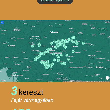
örökbefogadom
3
kereszt
Fejér vármegyében