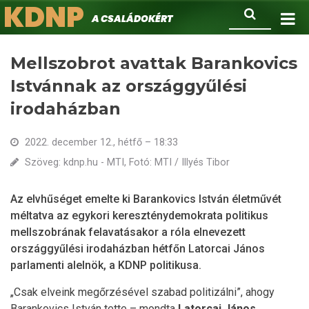
KDNP
Ugrás
Keresés
A családokért.
a
tartalomra
Mellszobrot avattak Barankovics
Istvánnak az országgyűlési
irodaházban
2022. december 12., hétfő – 18:33
Szöveg: kdnp.hu - MTI, Fotó: MTI / Illyés Tibor
Az elvhűséget emelte ki Barankovics István életművét
méltatva az egykori kereszténydemokrata politikus
mellszobrának felavatásakor a róla elnevezett
országgyűlési irodaházban hétfőn Latorcai János
parlamenti alelnök, a KDNP politikusa.
„Csak elveink megőrzésével szabad politizálni”, ahogy
Barankovics István tette – mondta
Latorcai János
.