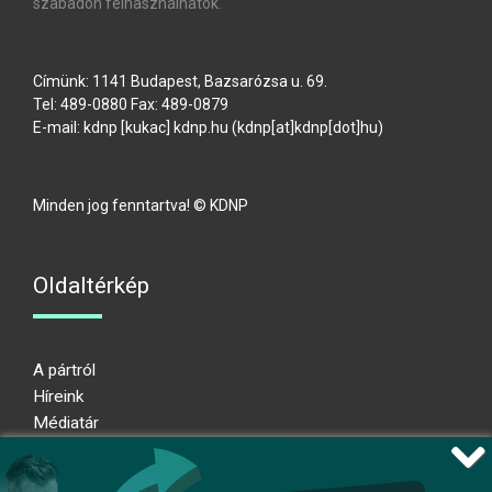
szabadon felhasználhatók.
Címünk: 1141 Budapest, Bazsarózsa u. 69.
Tel: 489-0880 Fax: 489-0879
E-mail:
kdnp
[kukac]
kdnp
.
hu
(kdnp[at]kdnp[dot]hu)
Minden jog fenntartva! © KDNP
Oldaltérkép
A pártról
Híreink
Médiatár
Impresszum
Adatkezelési nyilatkozat