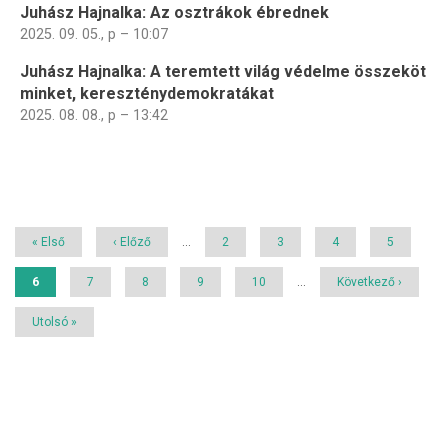
Juhász Hajnalka: Az osztrákok ébrednek
2025. 09. 05., p – 10:07
Juhász Hajnalka: A teremtett világ védelme összeköt
minket, kereszténydemokratákat
2025. 08. 08., p – 13:42
Oldalszámozás
Első
« Első
Előző
‹ Előző
…
Page
2
Page
3
Page
4
Page
5
oldal
oldal
Jelenlegi
6
Page
7
Page
8
Page
9
Page
10
…
Következő
Következő ›
oldal
oldal
Utolsó
Utolsó »
oldal