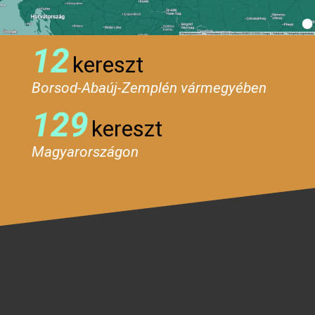
12
kereszt
Borsod-Abaúj-Zemplén vármegyében
129
kereszt
Magyarországon