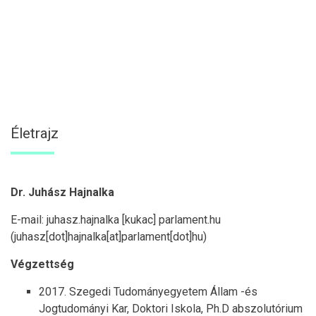
Életrajz
Dr. Juhász Hajnalka
E-mail:
juhasz
.
hajnalka
[kukac]
parlament
.
hu
(juhasz[dot]hajnalka[at]parlament[dot]hu)
Végzettség
2017. Szegedi Tudományegyetem Állam -és
Jogtudományi Kar, Doktori Iskola, Ph.D abszolutórium