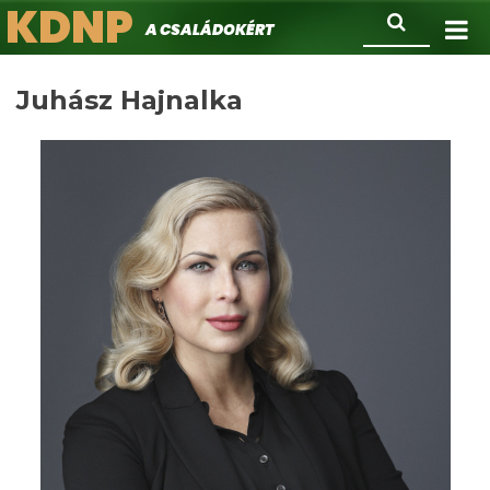
KDNP
Ugrás
Keresés
A családokért.
a
tartalomra
Juhász Hajnalka