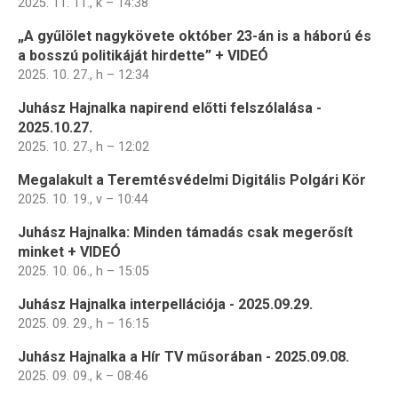
2025. 11. 11., k – 14:38
„A gyűlölet nagykövete október 23-án is a háború és
a bosszú politikáját hirdette” + VIDEÓ
2025. 10. 27., h – 12:34
Juhász Hajnalka napirend előtti felszólalása -
2025.10.27.
2025. 10. 27., h – 12:02
Megalakult a Teremtésvédelmi Digitális Polgári Kör
2025. 10. 19., v – 10:44
Juhász Hajnalka: Minden támadás csak megerősít
minket + VIDEÓ
2025. 10. 06., h – 15:05
Juhász Hajnalka interpellációja - 2025.09.29.
2025. 09. 29., h – 16:15
Juhász Hajnalka a Hír TV műsorában - 2025.09.08.
2025. 09. 09., k – 08:46