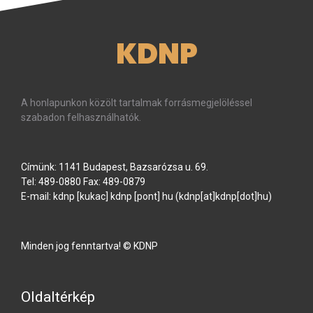
KDNP
A honlapunkon közölt tartalmak forrásmegjelöléssel
szabadon felhasználhatók.
Címünk: 1141 Budapest, Bazsarózsa u. 69.
Tel: 489-0880 Fax: 489-0879
E-mail:
kdnp
[kukac]
kdnp
[pont]
hu
(kdnp[at]kdnp[dot]hu)
Minden jog fenntartva! © KDNP
Oldaltérkép