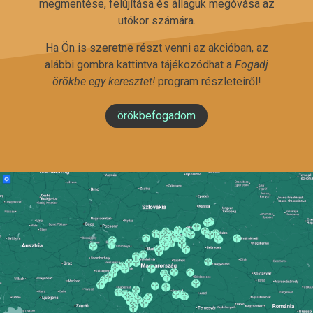
megmentése, felújítása és állaguk megóvása az
utókor számára.
Ha Ön is szeretne részt venni az akcióban, az
alábbi gombra kattintva tájékozódhat a
Fogadj
örökbe egy keresztet!
program részleteiről!
örökbefogadom