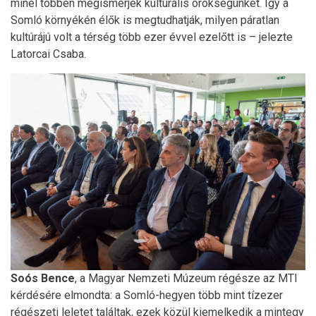
minél többen megismerjék kulturális örökségünket. Így a
Somló környékén élők is megtudhatják, milyen páratlan
kultúrájú volt a térség több ezer évvel ezelőtt is – jelezte
Latorcai Csaba.
Soós
Bence
, a Magyar Nemzeti Múzeum régésze az MTI
kérdésére elmondta: a Somló-hegyen több mint tízezer
régészeti leletet találtak, ezek közül kiemelkedik a mintegy