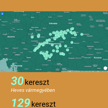
30
kereszt
Heves vármegyében
129
kereszt