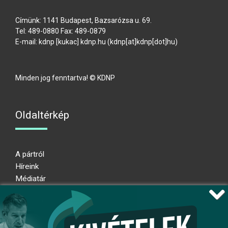
Címünk: 1141 Budapest, Bazsarózsa u. 69.
Tel: 489-0880 Fax: 489-0879
E-mail:
kdnp
[kukac]
kdnp
.
hu
(kdnp[at]kdnp[dot]hu)
Minden jog fenntartva! © KDNP
Oldaltérkép
A pártról
Híreink
Médiatár
Impresszum
Adatkezelési nyilatkozat
Átláthatósági nyilatkozat
Ugrás az oldal tetejére