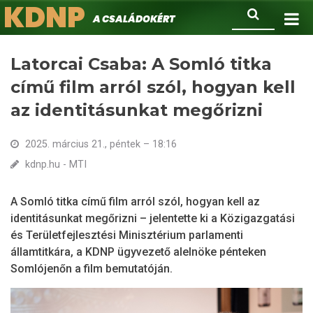
KDNP
Ugrás
Keresés
A családokért.
a
tartalomra
Latorcai Csaba: A Somló titka
című film arról szól, hogyan kell
az identitásunkat megőrizni
2025. március 21., péntek – 18:16
kdnp.hu - MTI
A Somló titka című film arról szól, hogyan kell az
identitásunkat megőrizni – jelentette ki a Közigazgatási
és Területfejlesztési Minisztérium parlamenti
államtitkára, a KDNP ügyvezető alelnöke pénteken
Somlójenőn a film bemutatóján.