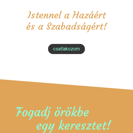
Istennel a Hazáért
és a Szabadságért!
csatlakozom
Fogadj örökbe
egy keresztet!