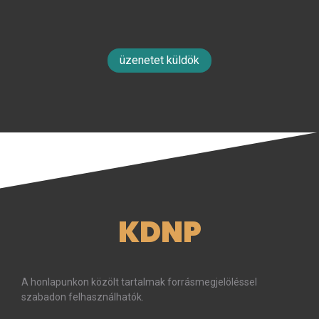
üzenetet küldök
KDNP
A honlapunkon közölt tartalmak forrásmegjelöléssel
szabadon felhasználhatók.