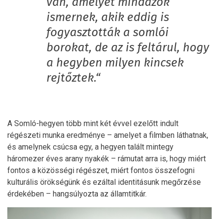
van, amelyet mindazok
ismernek, akik eddig is
fogyasztották a somlói
borokat, de az is feltárul, hogy
a hegyben milyen kincsek
rejtőztek.“
A Somló-hegyen több mint két évvel ezelőtt indult
régészeti munka eredménye – amelyet a filmben láthatnak,
és amelynek csúcsa egy, a hegyen talált mintegy
háromezer éves arany nyakék – rámutat arra is, hogy miért
fontos a közösségi régészet, miért fontos összefogni
kulturális örökségünk és ezáltal identitásunk megőrzése
érdekében – hangsúlyozta az államtitkár.