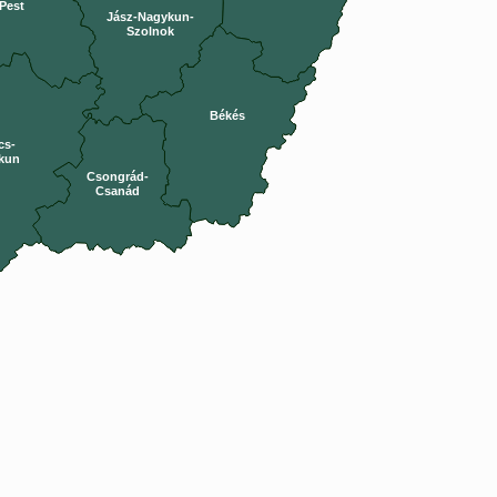
Pest
Jász-Nagykun-
Szolnok
Békés
cs-
kun
Csongrád-
Csanád