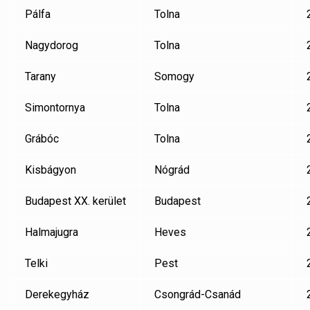
Pálfa
Tolna
Nagydorog
Tolna
Tarany
Somogy
Simontornya
Tolna
Grábóc
Tolna
Kisbágyon
Nógrád
Budapest XX. kerület
Budapest
Halmajugra
Heves
Telki
Pest
Derekegyház
Csongrád-Csanád