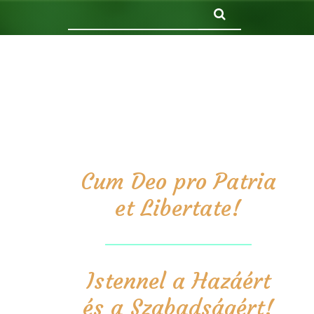
Keresés
Cum Deo pro Patria
et Libertate!
Istennel a Hazáért
és a Szabadságért!