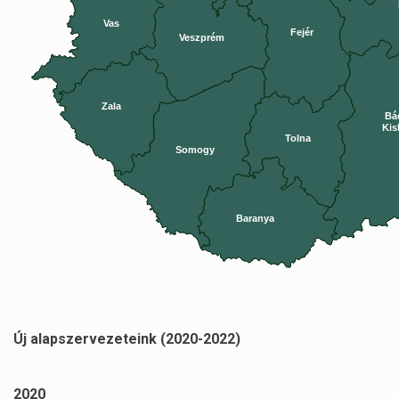
Vas
Fejér
Veszprém
Zala
Bá
Kis
Tolna
Somogy
Baranya
Új alapszervezeteink (2020-2022)
2020