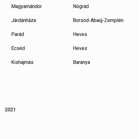
Magyarnándor
Nógrád
Járdánháza
Borsod-Abaúj-Zemplén
Parád
Heves
Ecséd
Heves
Kishajmás
Baranya
2021