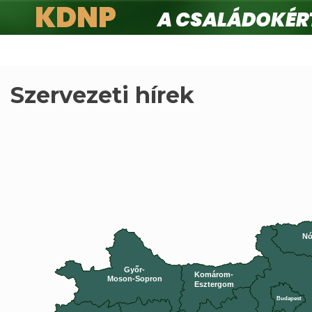
KDNP
A családokért.
Ugrás
a
tartalomra
Szervezeti hírek
Nó
Győr-
Komárom-
Moson-Sopron
Esztergom
Budapest