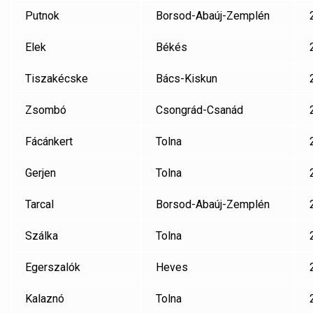
Putnok
Borsod-Abaúj-Zemplén
Elek
Békés
Tiszakécske
Bács-Kiskun
Zsombó
Csongrád-Csanád
Fácánkert
Tolna
Gerjen
Tolna
Tarcal
Borsod-Abaúj-Zemplén
Szálka
Tolna
Egerszalók
Heves
Kalaznó
Tolna