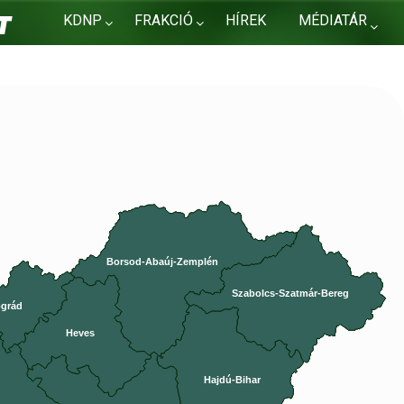
KDNP
FRAKCIÓ
HÍREK
MÉDIATÁR
KAPCSOLAT
Borsod-Abaúj-Zemplén
Szabolcs-Szatmár-Bereg
grád
Heves
Hajdú-Bihar