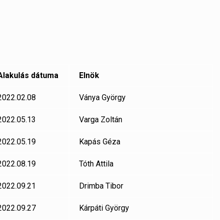
Alakulás dátuma
Elnök
2022.02.08
Ványa György
2022.05.13
Varga Zoltán
2022.05.19
Kapás Géza
2022.08.19
Tóth Attila
2022.09.21
Drimba Tibor
2022.09.27
Kárpáti György