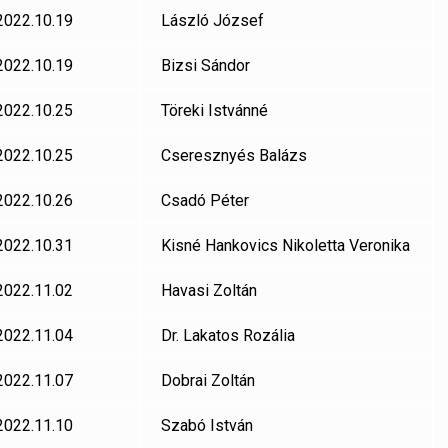
2022.10.19
László József
2022.10.19
Bizsi Sándor
2022.10.25
Töreki Istvánné
2022.10.25
Cseresznyés Balázs
2022.10.26
Csadó Péter
2022.10.31
Kisné Hankovics Nikoletta Veronika
2022.11.02
Havasi Zoltán
2022.11.04
Dr. Lakatos Rozália
2022.11.07
Dobrai Zoltán
2022.11.10
Szabó István