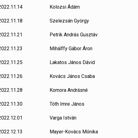
2022.11.14
Kolozsi Ádám
2022.11.18
Szelezsán György
2022.11.21
Petrik András Gusztáv
2022.11.23
Mihálffy Gábor Áron
2022.11.25
Lakatos János Dávid
2022.11.26
Kovács János Csaba
2022.11.28
Komora Andrásné
2022.11.30
Tóth Imre János
2022.12.01
Varga István
2022.12.13
Mayer-Kovács Mónika