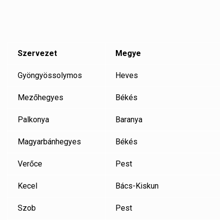
Szervezet
Megye
Gyöngyössolymos
Heves
Mezőhegyes
Békés
Palkonya
Baranya
Magyarbánhegyes
Békés
Verőce
Pest
Kecel
Bács-Kiskun
Szob
Pest