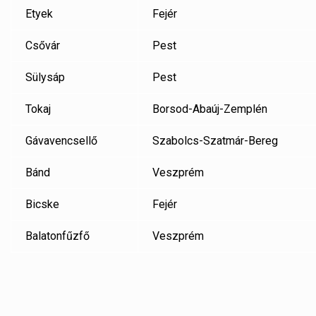
Etyek
Fejér
Csővár
Pest
Sülysáp
Pest
Tokaj
Borsod-Abaúj-Zemplén
Gávavencsellő
Szabolcs-Szatmár-Bereg
Bánd
Veszprém
Bicske
Fejér
Balatonfűzfő
Veszprém