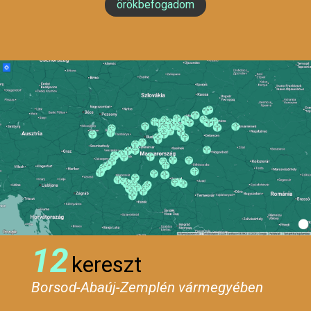
örökbefogadom
12
kereszt
Borsod-Abaúj-Zemplén vármegyében