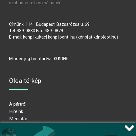
szabadon felhasználhatók.
Címünk: 1141 Budapest, Bazsarózsa u. 69.
Tel: 489-0880 Fax: 489-0879
E-mail:
kdnp
[kukac]
kdnp
[pont]
hu
(kdnp[at]kdnp[dot]hu)
Minden jog fenntartva! © KDNP
Oldaltérkép
A pártról
Híreink
Médiatár
Impresszum
Adatkezelési nyilatkozat