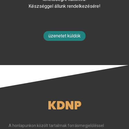
Készséggel állunk rendelkezésére!
üzenetet küldök
KDNP
A honlapunkon közölt tartalmak forrásmegjelöléssel