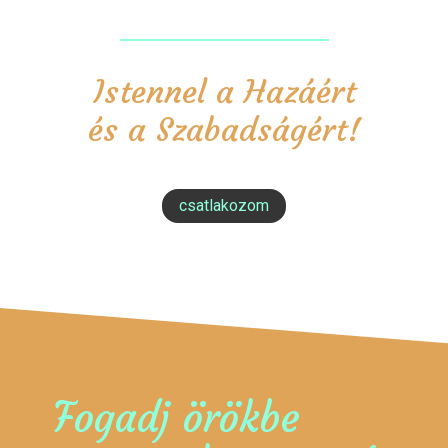
Istennel a Hazáért
és a Szabadságért!
csatlakozom
Fogadj örökbe