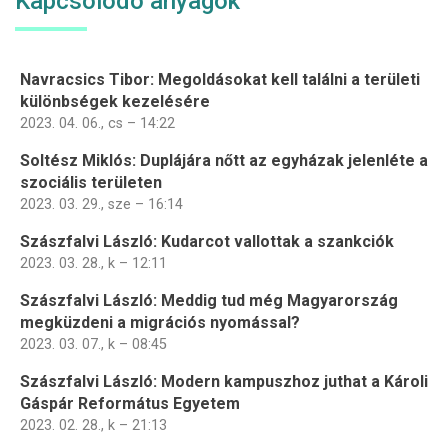
Kapcsolódó anyagok
Navracsics Tibor: Megoldásokat kell találni a területi
különbségek kezelésére
2023. 04. 06., cs – 14:22
Soltész Miklós: Duplájára nőtt az egyházak jelenléte a
szociális területen
2023. 03. 29., sze – 16:14
Szászfalvi László: Kudarcot vallottak a szankciók
2023. 03. 28., k – 12:11
Szászfalvi László: Meddig tud még Magyarország
megküzdeni a migrációs nyomással?
2023. 03. 07., k – 08:45
Szászfalvi László: Modern kampuszhoz juthat a Károli
Gáspár Református Egyetem
2023. 02. 28., k – 21:13