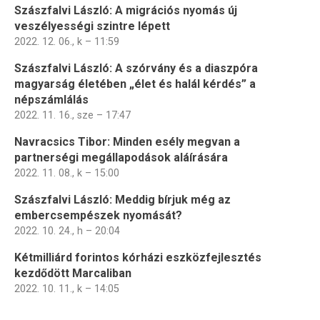
Szászfalvi László: A migrációs nyomás új
veszélyességi szintre lépett
2022. 12. 06., k – 11:59
Szászfalvi László: A szórvány és a diaszpóra
magyarság életében „élet és halál kérdés” a
népszámlálás
2022. 11. 16., sze – 17:47
Navracsics Tibor: Minden esély megvan a
partnerségi megállapodások aláírására
2022. 11. 08., k – 15:00
Szászfalvi László: Meddig bírjuk még az
embercsempészek nyomását?
2022. 10. 24., h – 20:04
Kétmilliárd forintos kórházi eszközfejlesztés
kezdődött Marcaliban
2022. 10. 11., k – 14:05