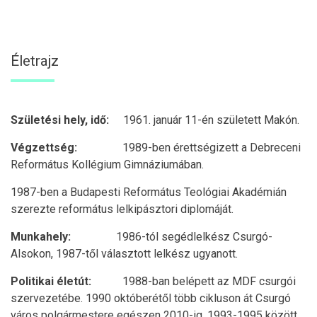
Életrajz
Születési hely, idő:
1961. január 11-én született Makón.
Végzettség:
1989-ben érettségizett a Debreceni
Református Kollégium Gimnáziumában.
1987-ben a Budapesti Református Teológiai Akadémián
szerezte református lelkipásztori diplomáját.
Munkahely:
1986-tól segédlelkész Csurgó-
Alsokon, 1987-től választott lelkész ugyanott.
Politikai életút:
1988-ban belépett az MDF csurgói
szervezetébe. 1990 októberétől több cikluson át Csurgó
város polgármestere egészen 2010-ig. 1993-1995 között