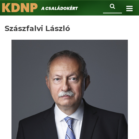
KDNP
Ugrás
Keresés
A családokért.
a
tartalomra
Szászfalvi László