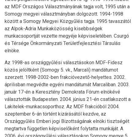
az MDF Országos Választmányának tagja volt, 1995 után a
Somogy megyei választmányban dolgozott. 1994-1998
között a Somogy Megyei Közgyűlés tagja. 1995 tavaszától
az Alpok-Adria Munkaközösség kisebbségek
munkacsoportját vezette megyéje képviseletében. Csurgó
és Térsége Önkormányzati Területfejlesztési Társulás
elnöke.
Az 1998-as országgyűlési választásokon MDF-Fidesz
közös jelöltként (Somogy 5. vk., Marcali) mandátumot
szerzett. 1998-2002-ben frakcióvezető-helyettes. 2002.
áprilisban megvédte egyéni mandátumát Marcaliban. 2003.
január 17-én a Keresztény Demokrata Fórum elnökévé
választották Budapesten. 2004. június 21-én csatlakozott a
Lakitelek-munkacsoporthoz. Az MDF frakcióból 2004.
szeptember 6-án történt kizárásától kezdve, az
Országgyűlés Emberi jogi Bizottságának elnöki tisztségét
megtartva független képviselőként folytatta munkáját. A
2006. évi országgyűlési választásokon Somogy megye 5.