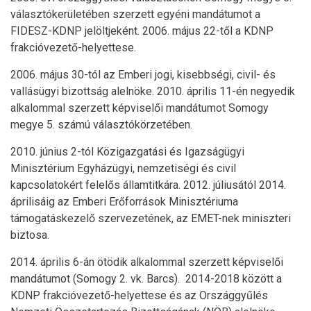
választókerületében szerzett egyéni mandátumot a
FIDESZ-KDNP jelöltjeként. 2006. május 22-től a KDNP
frakcióvezető-helyettese.
2006. május 30-tól az Emberi jogi, kisebbségi, civil- és
vallásügyi bizottság alelnöke. 2010. április 11-én negyedik
alkalommal szerzett képviselői mandátumot Somogy
megye 5. számú választókörzetében.
2010. június 2-tól Közigazgatási és Igazságügyi
Minisztérium Egyházügyi, nemzetiségi és civil
kapcsolatokért felelős államtitkára. 2012. júliusától 2014.
áprilisáig az Emberi Erőforrások Minisztériuma
támogatáskezelő szervezetének, az EMET-nek miniszteri
biztosa.
2014. április 6-án ötödik alkalommal szerzett képviselői
mandátumot (Somogy 2. vk. Barcs). 2014-2018 között a
KDNP frakcióvezető-helyettese és az Országgyűlés