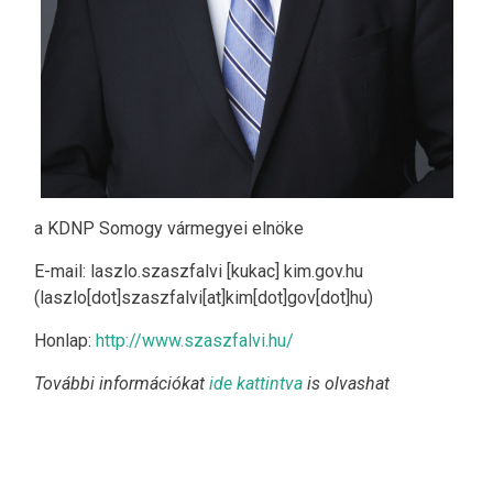
a KDNP Somogy vármegyei elnöke
E-mail:
laszlo
.
szaszfalvi
[kukac]
kim
.
gov
.
hu
(laszlo[dot]szaszfalvi[at]kim[dot]gov[dot]hu)
Honlap:
http://www.szaszfalvi.hu/
További információkat
ide kattintva
is olvashat