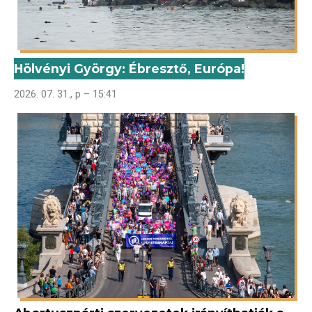
Hölvényi György: Ébresztő, Európa!
2026. 07. 31., p – 15:41