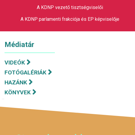
A KDNP vezető tisztségviselői
A KDNP parlamenti frakciója és EP képviselője
Médiatár
VIDEÓK
FOTÓGALÉRIÁK
HAZÁNK
KÖNYVEK