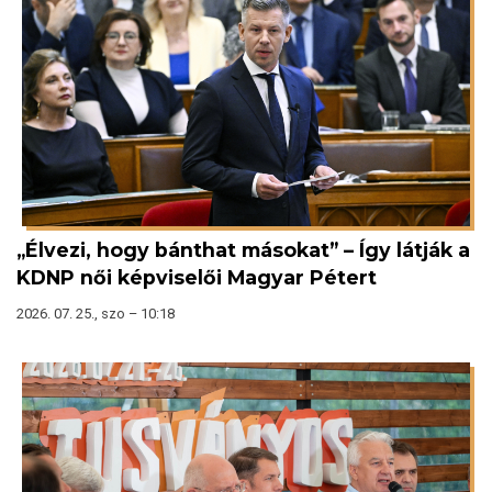
„Élvezi, hogy bánthat másokat” – Így látják a
KDNP női képviselői Magyar Pétert
2026. 07. 25., szo – 10:18