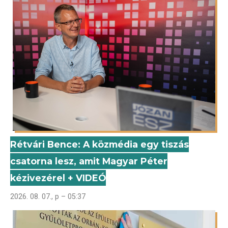
Rétvári Bence: A közmédia egy tiszás
csatorna lesz, amit Magyar Péter
kézivezérel + VIDEÓ
2026. 08. 07., p – 05:37