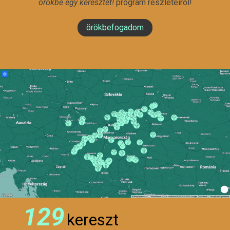
örökbe egy keresztet!
program részleteiről!
örökbefogadom
129
kereszt