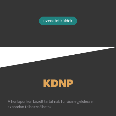
üzenetet küldök
KDNP
A honlapunkon közölt tartalmak forrásmegjelöléssel
szabadon felhasználhatók.