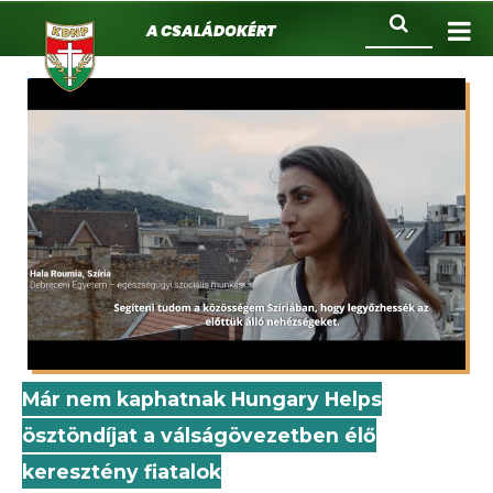
KDNP
Ugrás
Keresés
A családokért.
a
tartalomra
Már nem kaphatnak Hungary Helps
ösztöndíjat a válságövezetben élő
keresztény fiatalok