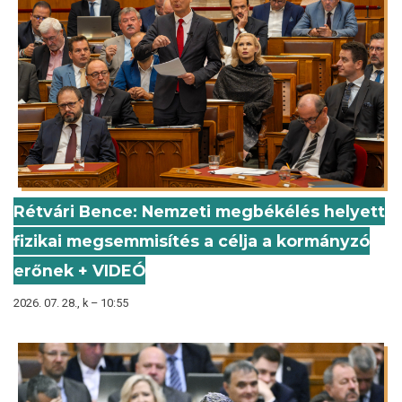
Rétvári Bence: Nemzeti megbékélés helyett
fizikai megsemmisítés a célja a kormányzó
erőnek + VIDEÓ
2026. 07. 28., k – 10:55