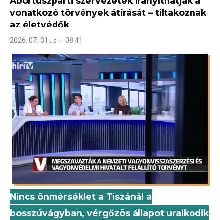
Abortuszpárti szervezetek irányíthatják a
vonatkozó törvények átírását – tiltakoznak
az életvédők
2026. 07. 31., p – 08:41
Nincs önmérséklet a Tiszánál a
bosszúvágyban, vérgőzös állapot uralkodik