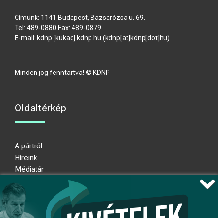
Címünk: 1141 Budapest, Bazsarózsa u. 69.
Tel: 489-0880 Fax: 489-0879
E-mail:
kdnp
[kukac]
kdnp
.
hu
(kdnp[at]kdnp[dot]hu)
Minden jog fenntartva! © KDNP
Oldaltérkép
A pártról
Híreink
Médiatár
Impresszum
Adatkezelési nyilatkozat
Átláthatósági nyilatkozat
Ugrás az oldal tetejére