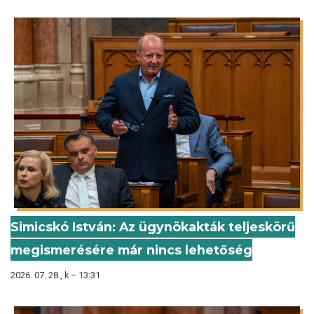
Simicskó István: Az ügynökakták teljeskörű
megismerésére már nincs lehetőség
2026. 07. 28., k – 13:31