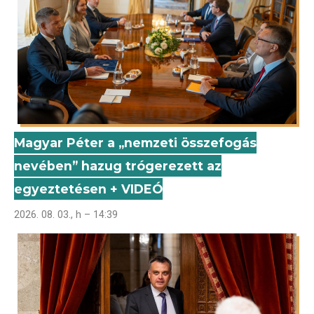
Magyar Péter a „nemzeti összefogás
nevében” hazug trógerezett az
egyeztetésen + VIDEÓ
2026. 08. 03., h – 14:39