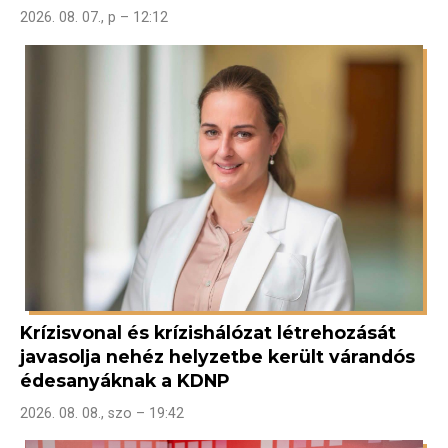
2026. 08. 07., p – 12:12
Krízisvonal és krízishálózat létrehozását
javasolja nehéz helyzetbe került várandós
édesanyáknak a KDNP
2026. 08. 08., szo – 19:42