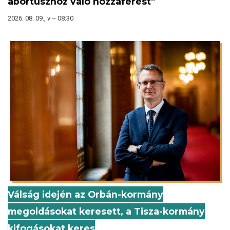
abortuszhoz való hozzáférést”
2026. 08. 09., v – 08:30
Válság idején az Orbán-kormány
megoldásokat keresett, a Tisza-kormány
kifogásokat keres