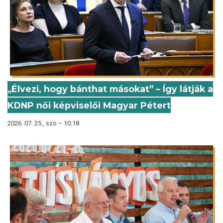
„Élvezi, hogy bánthat másokat” – Így látják a
KDNP női képviselői Magyar Pétert
2026. 07. 25., szo – 10:18