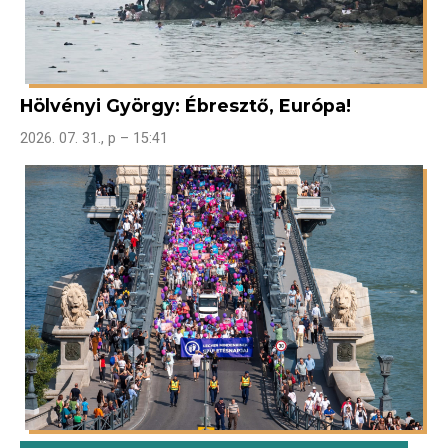
Hölvényi György: Ébresztő, Európa!
2026. 07. 31., p – 15:41