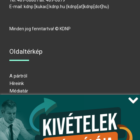
Tel: 489-0880 Fax: 489-0879
E-mail:
kdnp
[kukac]
kdnp
.
hu
(kdnp[at]kdnp[dot]hu)
Minden jog fenntartva! © KDNP
Oldaltérkép
A pártról
Híreink
Médiatár
Impresszum
Adatkezelési nyilatkozat
Átláthatósági nyilatkozat
Ugrás az oldal tetejére
Kövessen minket!