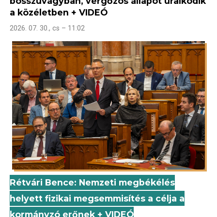
bosszúvágyban, vérgőzös állapot uralkodik
a közéletben + VIDEÓ
2026. 07. 30., cs – 11:02
Rétvári Bence: Nemzeti megbékélés
helyett fizikai megsemmisítés a célja a
kormányzó erőnek + VIDEÓ