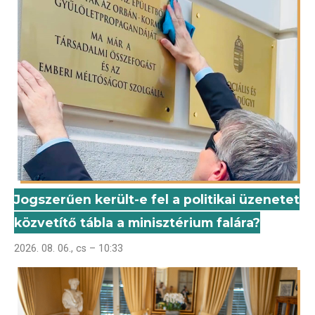
Jogszerűen került-e fel a politikai üzenetet
közvetítő tábla a minisztérium falára?
2026. 08. 06., cs – 10:33