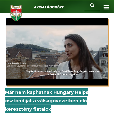
KDNP
Ugrás
Keresés
A családokért.
a
tartalomra
Már nem kaphatnak Hungary Helps
ösztöndíjat a válságövezetben élő
keresztény fiatalok