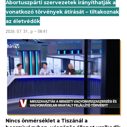
Abortuszpárti szervezetek irányíthatják a
vonatkozó törvények átírását – tiltakoznak
az életvédők
2026. 07. 31., p – 08:41
Nincs önmérséklet a Tiszánál a