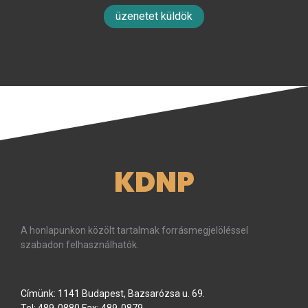
üzenetet küldök
KDNP
A honlapunkon közölt tartalmak forrásmegjelöléssel
szabadon felhasználhatók.
Címünk: 1141 Budapest, Bazsarózsa u. 69.