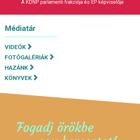
A KDNP parlamenti frakciója és EP képviselője
Médiatár
VIDEÓK
FOTÓGALÉRIÁK
HAZÁNK
KÖNYVEK
Fogadj örökbe