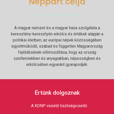
Néppárt célja
A magyar nemzet és a magyar haza szolgálata a
keresztény-keresztyén erkölcs és értékek alapján a
politikai életben, az európai népek közösségében
együttműködő, szabad és független Magyarország
fejlődésének előmozdítása, hogy az ország
szellemiekben és anyagiakban, népességben és
erkölcsében egyaránt gyarapodjék.
Értünk dolgoznak
A KDNP vezető tisztségviselői