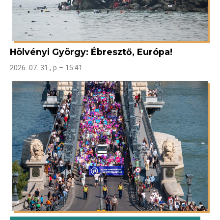
Hölvényi György: Ébresztő, Európa!
2026. 07. 31., p – 15:41