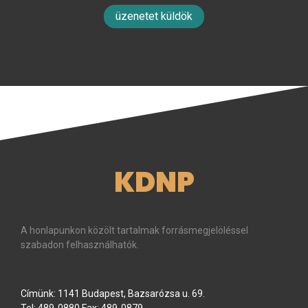
üzenetet küldök
KDNP
A honlapunkon közölt tartalmak forrásmegjelöléssel
szabadon felhasználhatók.
Címünk: 1141 Budapest, Bazsarózsa u. 69.