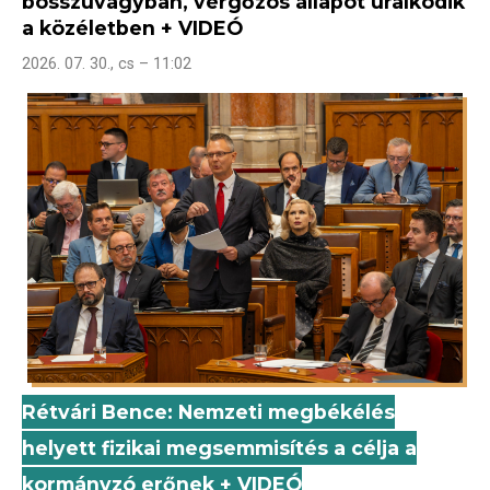
bosszúvágyban, vérgőzös állapot uralkodik
a közéletben + VIDEÓ
2026. 07. 30., cs – 11:02
Rétvári Bence: Nemzeti megbékélés
helyett fizikai megsemmisítés a célja a
kormányzó erőnek + VIDEÓ