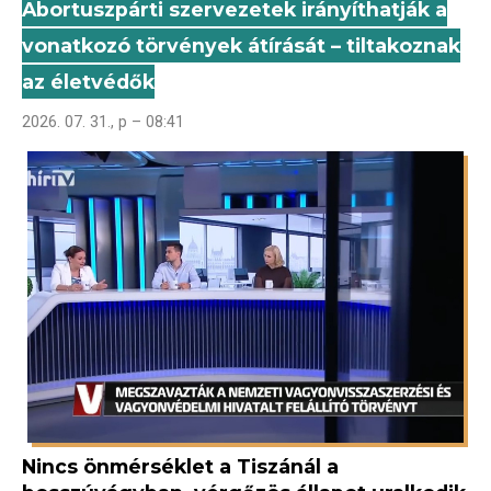
Abortuszpárti szervezetek irányíthatják a
vonatkozó törvények átírását – tiltakoznak
az életvédők
2026. 07. 31., p – 08:41
Nincs önmérséklet a Tiszánál a