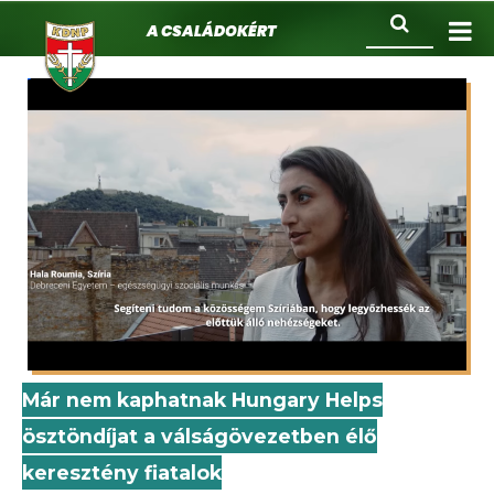
KDNP
Ugrás
Keresés
A családokért.
a
tartalomra
Már nem kaphatnak Hungary Helps
ösztöndíjat a válságövezetben élő
keresztény fiatalok