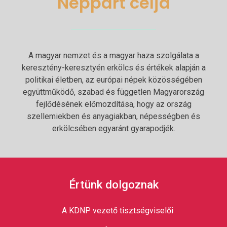
Néppárt célja
A magyar nemzet és a magyar haza szolgálata a
keresztény-keresztyén erkölcs és értékek alapján a
politikai életben, az európai népek közösségében
együttműködő, szabad és független Magyarország
fejlődésének előmozdítása, hogy az ország
szellemiekben és anyagiakban, népességben és
erkölcsében egyaránt gyarapodjék.
Értünk dolgoznak
A KDNP vezető tisztségviselői