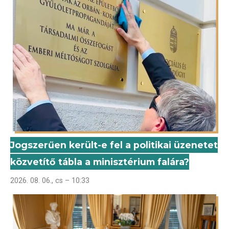
Jogszerűen került-e fel a politikai üzenetet
közvetítő tábla a minisztérium falára?
2026. 08. 06., cs – 10:33