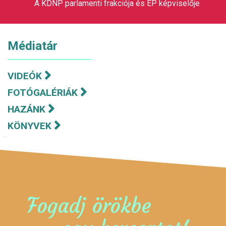
A KDNP parlamenti frakciója és EP képviselője
Médiatár
VIDEÓK
FOTÓGALÉRIÁK
HAZÁNK
KÖNYVEK
Fogadj örökbe