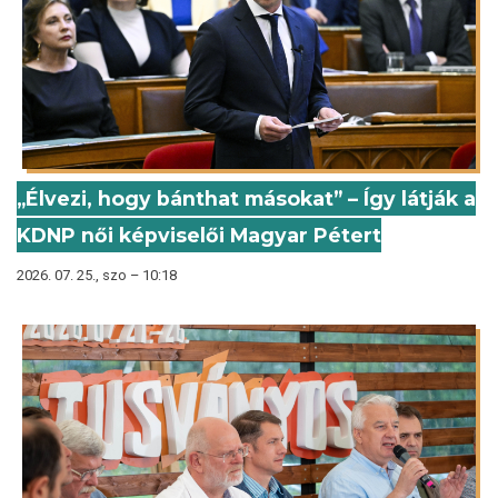
„Élvezi, hogy bánthat másokat” – Így látják a
KDNP női képviselői Magyar Pétert
2026. 07. 25., szo – 10:18