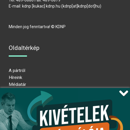
Tel: 489-0880 Fax: 489-0879
E-mail:
kdnp
[kukac]
kdnp
.
hu
(kdnp[at]kdnp[dot]hu)
Minden jog fenntartva! © KDNP
Oldaltérkép
A pártról
Híreink
Médiatár
Impresszum
Adatkezelési nyilatkozat
Átláthatósági nyilatkozat
Ugrás az oldal tetejére
Kövessen minket!