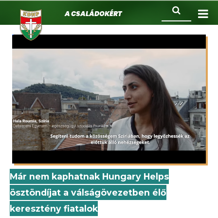
KDNP
Ugrás
Keresés
A családokért.
a
tartalomra
Már nem kaphatnak Hungary Helps
ösztöndíjat a válságövezetben élő
keresztény fiatalok