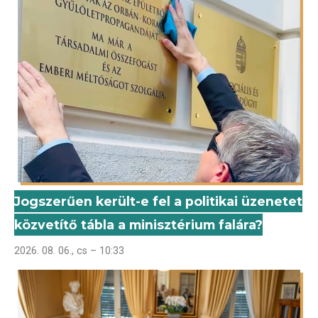
Jogszerűen került-e fel a politikai üzenetet
közvetítő tábla a minisztérium falára?
2026. 08. 06., cs – 10:33