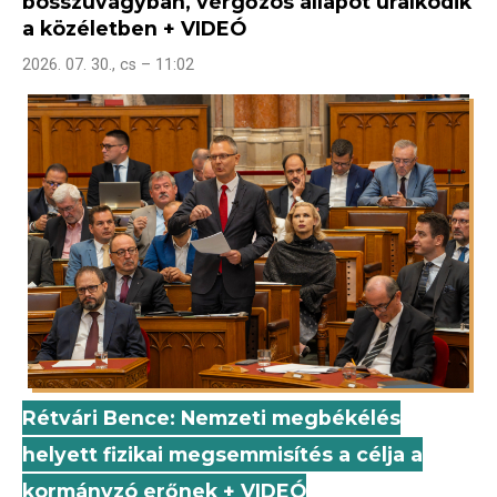
bosszúvágyban, vérgőzös állapot uralkodik
a közéletben + VIDEÓ
2026. 07. 30., cs – 11:02
Rétvári Bence: Nemzeti megbékélés
helyett fizikai megsemmisítés a célja a
kormányzó erőnek + VIDEÓ