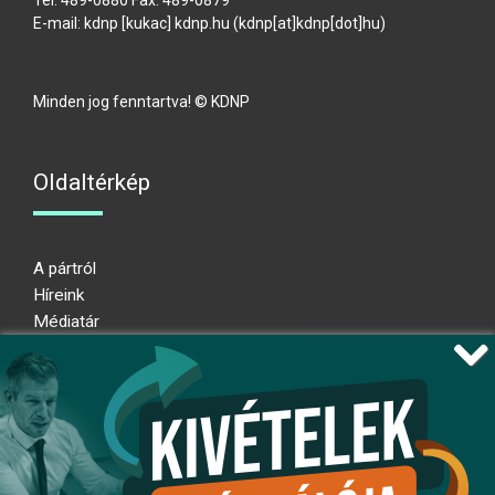
Tel: 489-0880 Fax: 489-0879
E-mail:
kdnp
[kukac]
kdnp
.
hu
(kdnp[at]kdnp[dot]hu)
Minden jog fenntartva! © KDNP
Oldaltérkép
A pártról
Híreink
Médiatár
Impresszum
Adatkezelési nyilatkozat
Átláthatósági nyilatkozat
Ugrás az oldal tetejére
Kövessen minket!