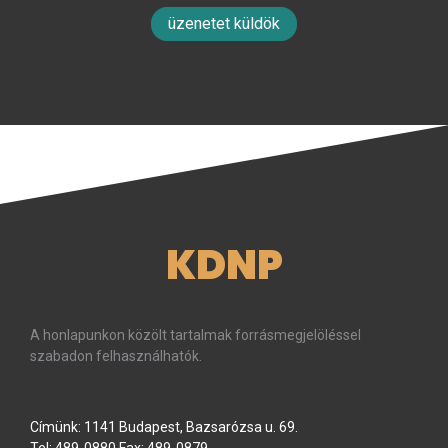
üzenetet küldök
KDNP
A honlapunkon közölt tartalmak forrásmegjelöléssel
szabadon felhasználhatók.
Címünk: 1141 Budapest, Bazsarózsa u. 69.