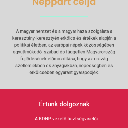
Néppárt célja
A magyar nemzet és a magyar haza szolgálata a
keresztény-keresztyén erkölcs és értékek alapján a
politikai életben, az európai népek közösségében
együttműködő, szabad és független Magyarország
fejlődésének előmozdítása, hogy az ország
szellemiekben és anyagiakban, népességben és
erkölcsében egyaránt gyarapodjék.
Értünk dolgoznak
A KDNP vezető tisztségviselői