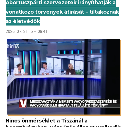
Abortuszpárti szervezetek irányíthatják a
vonatkozó törvények átírását – tiltakoznak
az életvédők
2026. 07. 31., p – 08:41
Nincs önmérséklet a Tiszánál a