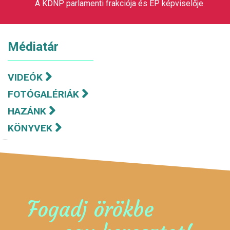
A KDNP parlamenti frakciója és EP képviselője
Médiatár
VIDEÓK
FOTÓGALÉRIÁK
HAZÁNK
KÖNYVEK
Fogadj örökbe