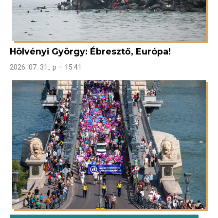
Hölvényi György: Ébresztő, Európa!
2026. 07. 31., p – 15:41