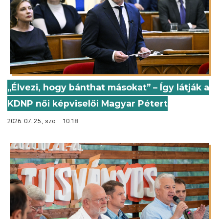
„Élvezi, hogy bánthat másokat” – Így látják a
KDNP női képviselői Magyar Pétert
2026. 07. 25., szo – 10:18